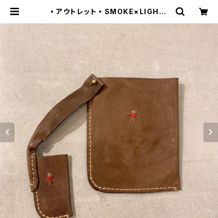
▪️アウトレット▪️SMOKE×LIGHTE
R CASE / IGNIS / FOREST 040
20085 エンリーベグリン | Ketcha
p OUTLET SHOP