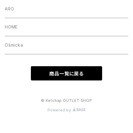
MINI WALLET・COIN CASE
ARO
HOME
Ošmicka
商品一覧に戻る
© Ketchap OUTLET SHOP
Powered by