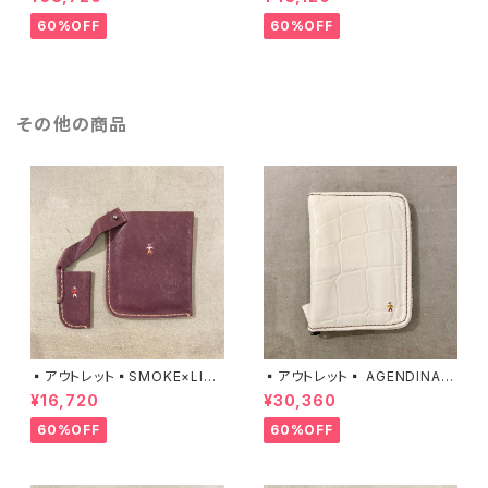
XS / CUOIO/ NERO エンリ
/ COCCO STAMPATO/ BIAN
ーベグリン
CO 99040090 エンリーベ
60%OFF
60%OFF
グリン
その他の商品
▪️アウトレット▪️SMOKE×LIG
▪️アウトレット▪️ AGENDINA Z
HTER CASE / IGNIS / PRUG
IP / BIG COCCO / BIANCO
¥16,720
¥30,360
NA 04020085 エンリーベグ
06020113 エンリーベグリン
リン
60%OFF
60%OFF