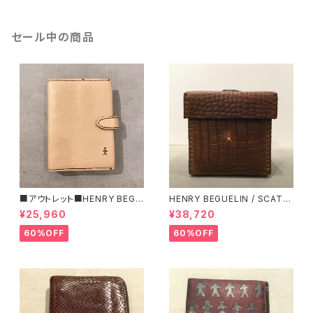
セール中の商品
■アウトレット■HENRY BEGU
HENRY BEGUELIN / SCATO
ELIN / AGENDINA / CERVO /
LA BIJOUX XS / COCCO ST
¥25,960
¥38,720
NATURALE エンリーベグリン
AMPATO/ T MORO エンリ
ーベグリン
60%OFF
60%OFF