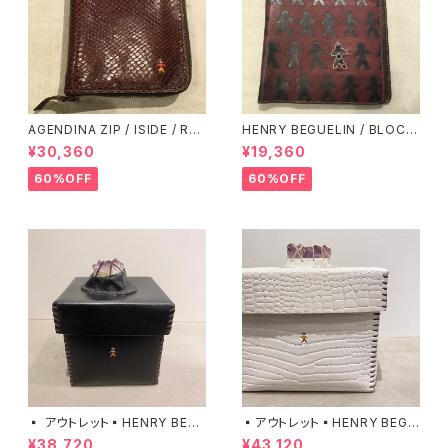
AGENDINA ZIP / ISIDE / RU
HENRY BEGUELIN / BLOC /
GGINE 06020011 エンリーベ
NAPPA OMINO/ CASSIS エ
¥30,360
¥19,360
グリン
ンリーベグリン
60%OFF
60%OFF
▪️ アウトレット▪️HENRY BEG
▪️アウトレット▪️HENRY BEGU
UELIN / SCATOLA BIJOUX
ELIN / SCATOLA BIJOUX S
¥38,720
¥43,120